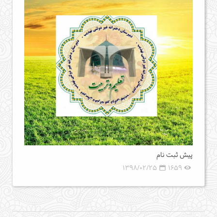
پیش ثبت نام
1398/02/25
1659